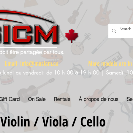
doit être partagée par tous.
88 Email:
info@musicm.ca
More models are in th
u lundi au vendredi: de 10 h 00 à 19 h 00 | Samedi: 1
Gift Card
On Sale
Rentals
À propos de nous
Se
 Violin / Viola / Cello