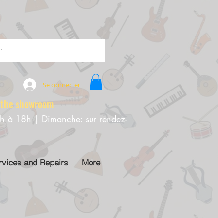
Se connecter
e showroom
0h à 18h | Dimanche: sur rendez-
rvices and Repairs
More