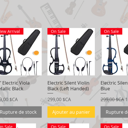
ew Arrival
On Sale
On Sale
" Electric Viola
Aperçu rapide
Electric Silent Violin
Aperçu rapide
Electric Silen
Aperçu r
tallic Black
Black (Left Handed)
Blue
ix
Prix
Prix original
P
9,00 $CA
299,00 $CA
299,00 $CA
1
Rupture de stock
Ajouter au panier
Rupture d
n Sale
On Sale
On Sale