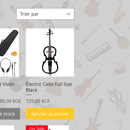
Trier par
t Violin
apide
Electric Cello Full Size
Aperçu rapide
Black
rix promotionnel
Prix
96,00 $CA
729,00 $CA
e stock
Ajouter au panier
On Sale