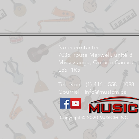
Nous contacter:
7035, route Maxwell, unité 8
Mississauga, Ontario Canada
L5S
1R5
Tél. Non : (1) 416 - 558 - 1088
Courriel :
info@musicm.ca
Copyright © 2020 MUSICM INC