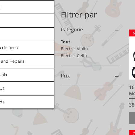
d
Filtrer par
Catégorie
N
Tout
s de nous
Electric Violin
Electric Cello
 and Repairs
vals
Prix
16
 Us
Me
196 $CA
729 $CA
ds
Pr
38
O