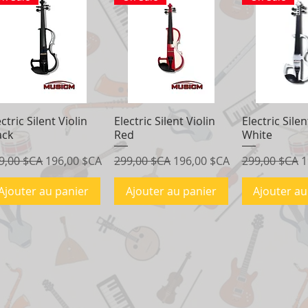
ectric Silent Violin
Aperçu rapide
Electric Silent Violin
Aperçu rapide
Electric Silen
Aperçu r
ack
Red
White
x original
Prix promotionnel
Prix original
Prix promotionnel
Prix original
P
9,00 $CA
196,00 $CA
299,00 $CA
196,00 $CA
299,00 $CA
1
Ajouter au panier
Ajouter au panier
Ajouter au