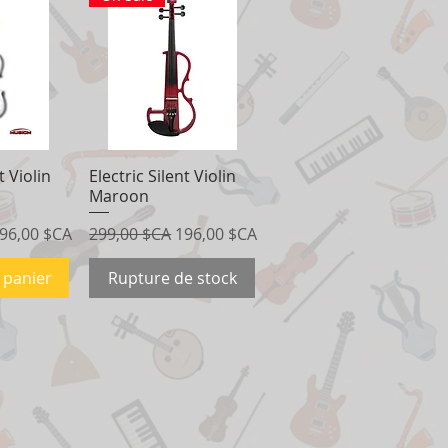
t Violin
apide
Electric Silent Violin
Aperçu rapide
Maroon
rix promotionnel
Prix original
Prix promotionnel
96,00 $CA
299,00 $CA
196,00 $CA
 panier
Rupture de stock