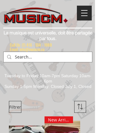
La musique est universelle, doit être partagée
par tous.
Call Us:
(1) 416 - 558 - 1088
Email: info@musicm.ca
Tuesday to Friday 10am-7pm Saturday 10am-
6pm
Sunday 1-5pm Monday: Closed July 1, Closed
Filtrer
New Arrival