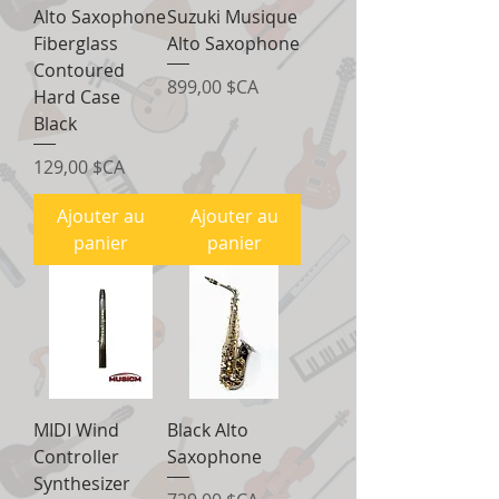
Alto Saxophone
Suzuki Musique
Fiberglass
Alto Saxophone
Contoured
Prix
899,00 $CA
Hard Case
Black
Prix
129,00 $CA
Ajouter au
Ajouter au
panier
panier
MIDI Wind
Black Alto
Controller
Saxophone
Synthesizer