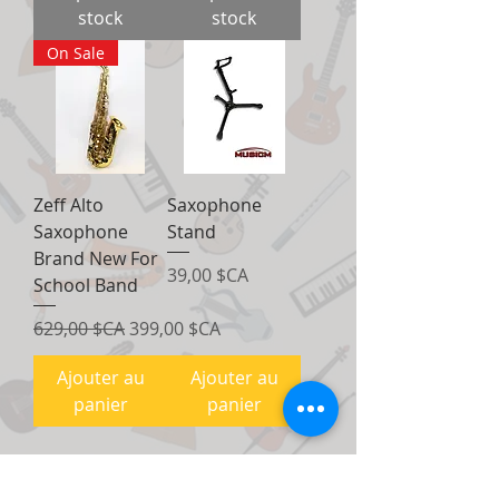
stock
stock
On Sale
Zeff Alto
Saxophone
Saxophone
Stand
Brand New For
Prix
39,00 $CA
School Band
Prix original
Prix promotionnel
629,00 $CA
399,00 $CA
Ajouter au
Ajouter au
panier
panier
Voir plus