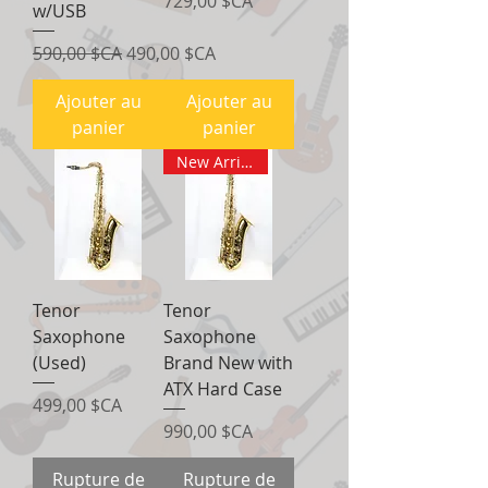
Prix
729,00 $CA
w/USB
Prix original
Prix promotionnel
590,00 $CA
490,00 $CA
Ajouter au
Ajouter au
panier
panier
New Arrival
Tenor
Tenor
Saxophone
Saxophone
(Used)
Brand New with
ATX Hard Case
Prix
499,00 $CA
Prix
990,00 $CA
Rupture de
Rupture de