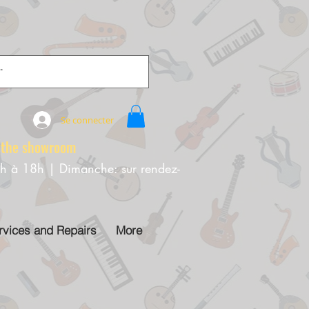
Se connecter
e showroom
0h à 18h | Dimanche: sur rendez-
rvices and Repairs
More