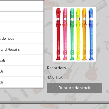
d
s de nous
 and Repairs
vals
Recorders
Aperçu rapide
 Us
Prix
4,90 $CA
ds
Rupture de stock