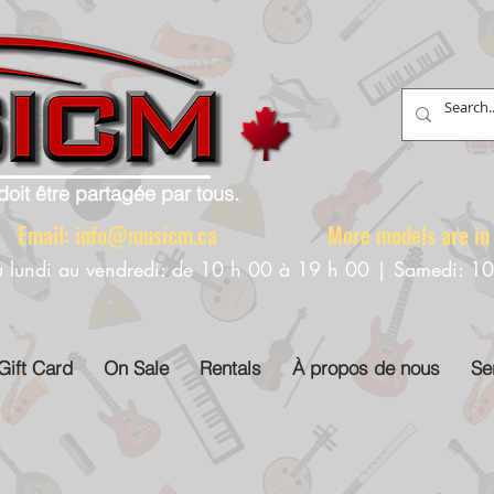
doit être partagée par tous.
88 Email:
info@musicm.ca
More models are in th
u lundi au vendredi: de 10 h 00 à 19 h 00 | Samedi: 1
Gift Card
On Sale
Rentals
À propos de nous
Se