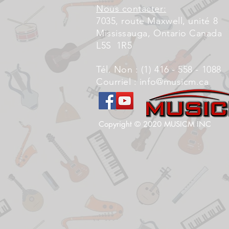
Nous contacter:
7035, route Maxwell, unité 8
Mississauga, Ontario Canada
L5S
1R5
Tél. Non : (1) 416 - 558 - 1088
Courriel :
info@musicm.ca
Copyright © 2020 MUSICM INC