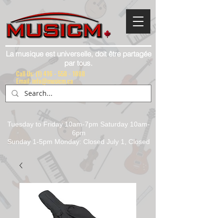
La musique est universelle, doit être partagée
par tous.
Call Us:
(1) 416 - 558 - 1088
Email: info@musicm.ca
Tuesday to Friday 10am-7pm Saturday 10am-
6pm
Sunday 1-5pm Monday: Closed July 1, Closed