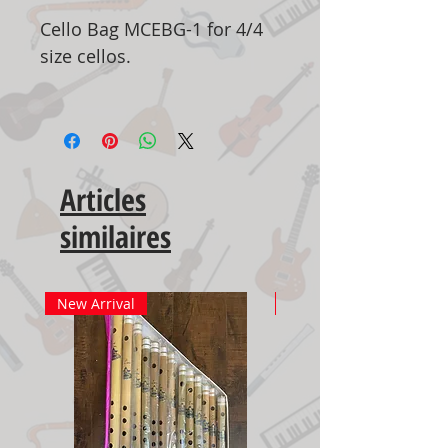
Cello Bag MCEBG-1 for 4/4
size cellos.
Articles
similaires
New Arrival
New Arrival