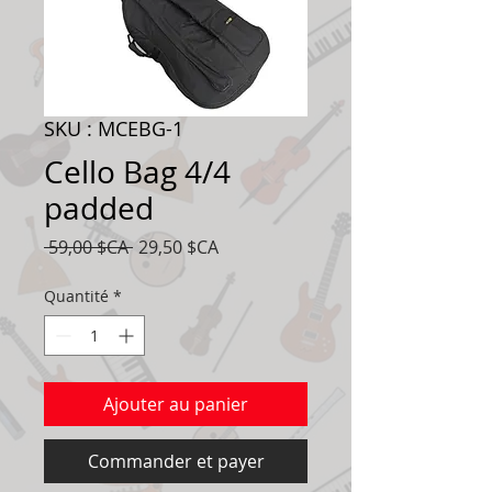
SKU : MCEBG-1
Cello Bag 4/4
padded
Prix
Prix
 59,00 $CA 
29,50 $CA
original
promotionnel
Quantité
*
Ajouter au panier
Commander et payer