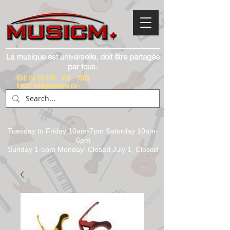
La musique est universelle, doit être partagée
par tous.
Call Us:
(1) 416 - 558 - 1088
Email: info@musicm.ca
Tuesday to Friday 10am-7pm Saturday 10am-
6pm
Sunday 1-5pm Monday: Closed July 1, Closed