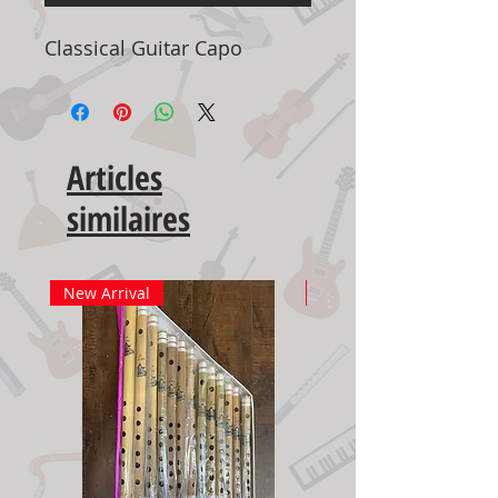
Classical Guitar Capo
Articles
similaires
New Arrival
New Arrival