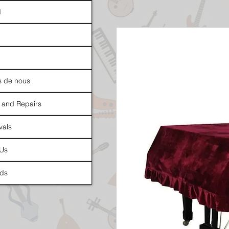
d
s de nous
 and Repairs
vals
 Us
ds