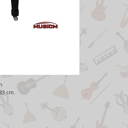
n
183 cm.