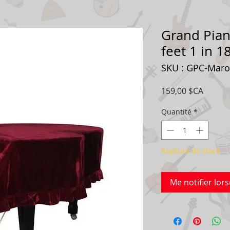
Grand Pia
feet 1 in 
SKU : GPC-Mar
Prix
159,00 $CA
Quantité
*
Rupture de stock
Me notifier lors