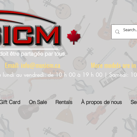
doit être partagée par tous.
88 Email:
info@musicm.ca
More models are in th
u lundi au vendredi: de 10 h 00 à 19 h 00 | Samedi: 1
Gift Card
On Sale
Rentals
À propos de nous
Se