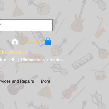
Se connecter
e showroom
0h à 18h | Dimanche: sur rendez-
rvices and Repairs
More