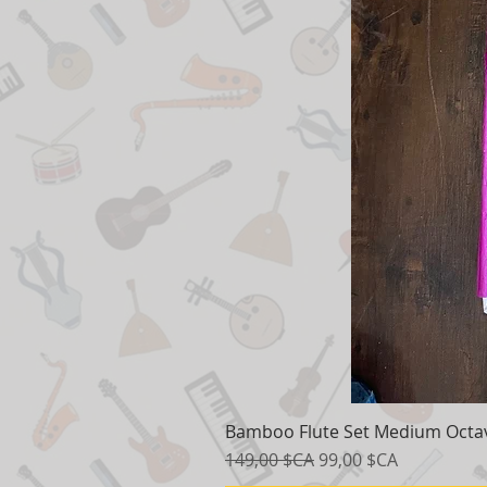
Bamboo Flute Set Medium Octav
Prix original
Prix promotionnel
149,00 $CA
99,00 $CA