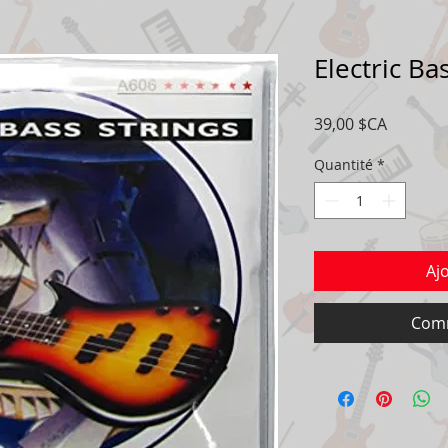
Electric Ba
Prix
39,00 $CA
Quantité
*
Aj
Comm