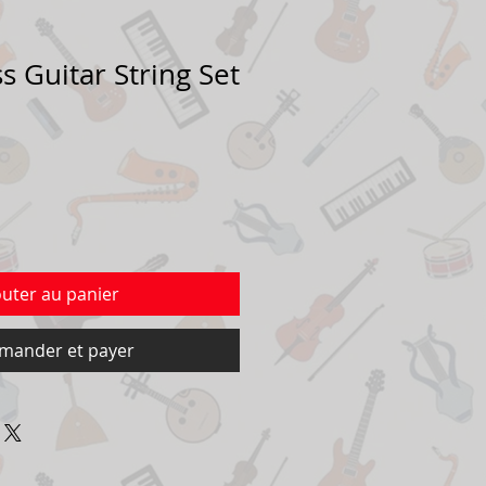
ss Guitar String Set
outer au panier
ander et payer