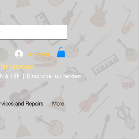
Se connecter
e showroom
0h à 18h | Dimanche: sur rendez-
rvices and Repairs
More