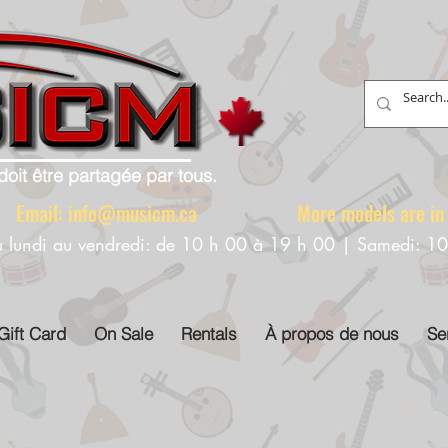
doit être partagée par tous.
88 Email:
info@musicm.ca
More models are in th
u lundi au vendredi: de 10 h 00 à 19 h 00 | Samedi: 1
Gift Card
On Sale
Rentals
À propos de nous
Se