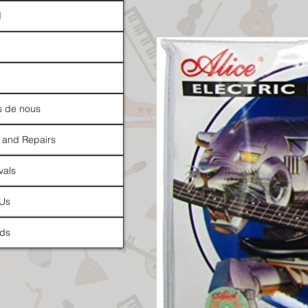
d
s de nous
 and Repairs
vals
 Us
ds