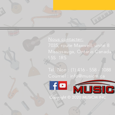
Nous contacter:
7035, route Maxwell, unité 8
Mississauga, Ontario Canada
L5S
1R5
Tél. Non : (1) 416 - 558 - 1088
Courriel :
info@musicm.ca
Copyright © 2020 MUSICM INC