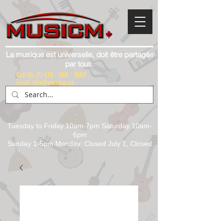
La musique est universelle, doit être partagée
par tous.
Call Us:
(1) 416 - 558 - 1088
Email: info@musicm.ca
Tuesday to Friday 10am-7pm Saturday 10am-
6pm
Sunday 1-5pm Monday: Closed July 1, Closed