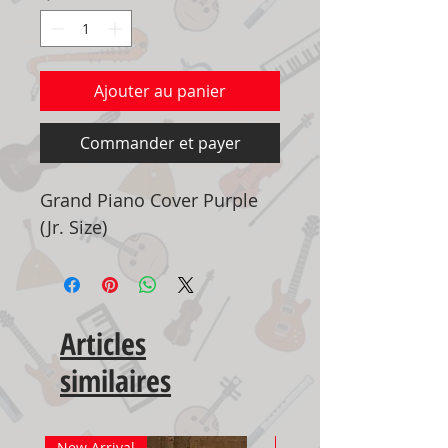
Ajouter au panier
Commander et payer
Grand Piano Cover Purple
(Jr. Size)
Articles
similaires
New Arrival
New Arrival