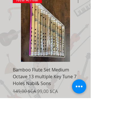
Bamboo Flute Set Medium
Adjustable Piano Pedal
Octave 13 multiple Key Tune 7
Extender Foot Step Bla
Holes Nabi& Sons
Matte
Prix original
Prix promotionnel
Prix original
149,00 $CA
99,00 $CA
155,00 $CA
Ajouter au panier