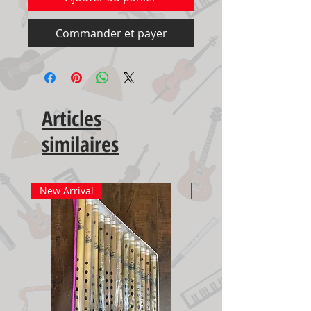
Commander et payer
Articles
similaires
New Arrival
New Arrival