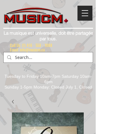
La musique est universelle, doit être partagée
par tous.
Call Us:
(1) 416 - 558 - 1088
Email: info@musicm.ca
Tuesday to Friday 10am-7pm Saturday 10am-
6pm
Sunday 1-5pm Monday: Closed July 1, Closed