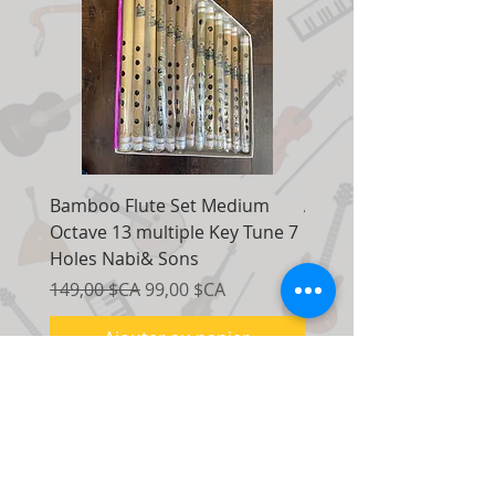
Bamboo Flute Set Medium
Adjustable Piano Pedal
Octave 13 multiple Key Tune 7
Extender Foot Step Bla
Holes Nabi& Sons
Matte
Prix original
Prix promotionnel
Prix original
149,00 $CA
99,00 $CA
155,00 $CA
Ajouter au panier
Nous contacter:
7035, route Maxwell, unité 8
Mississauga, Ontario Canada