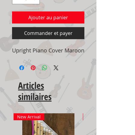
Ajouter au panier
Commander et payer
Upright Piano Cover Maroon
Articles
similaires
New Arrival
New Arrival