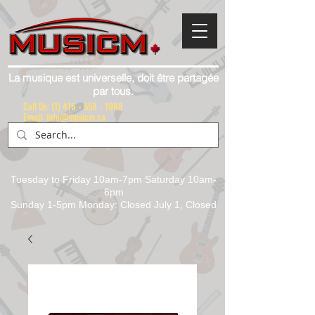
La musique est universelle, doit être partagée
par tous.
Call Us:
(1) 416 - 558 - 1088
Email: info@musicm.ca
Tuesday to Friday 10am-7pm Saturday 10am-
6pm
Sunday 1-5pm Monday: Closed July 1, Closed