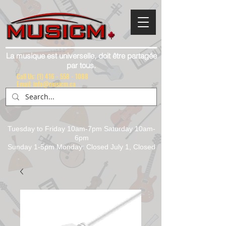
La musique est universelle, doit être partagée
par tous.
Call Us:
(1) 416 - 558 - 1088
Email: info@musicm.ca
Tuesday to Friday 10am-7pm Saturday 10am-
6pm
Sunday 1-5pm Monday: Closed July 1, Closed