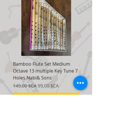
Bamboo Flute Set Medium
Adjustable Piano Pedal
Octave 13 multiple Key Tune 7
Extender Foot Step Bla
Holes Nabi& Sons
Matte
Prix original
Prix promotionnel
Prix original
149,00 $CA
99,00 $CA
155,00 $CA
Ajouter au panier
Nous contacter: