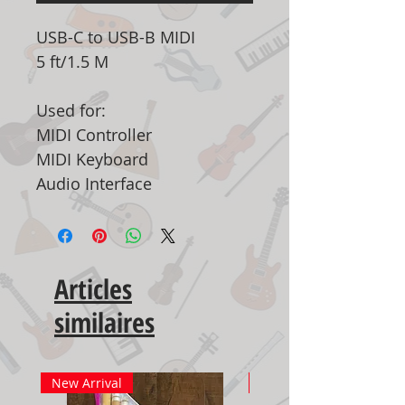
USB-C to USB-B MIDI
5 ft/1.5 M
Used for:
MIDI Controller
MIDI Keyboard
Audio Interface
Articles
similaires
New Arrival
New Arrival