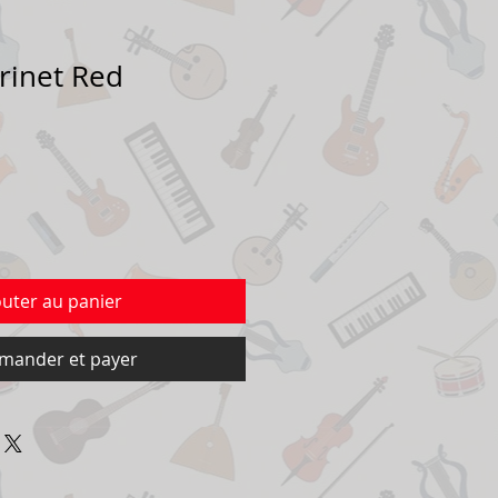
rinet Red
outer au panier
ander et payer