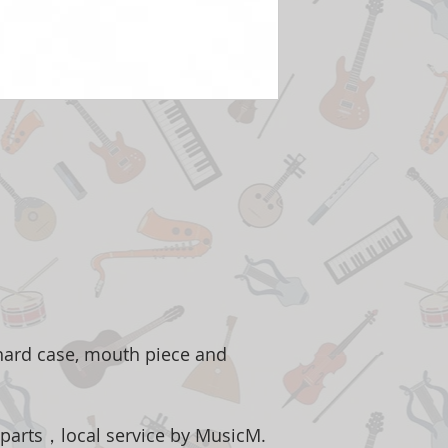
ard case, mouth piece and
 parts，local service by MusicM.