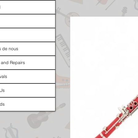
d
s de nous
 and Repairs
vals
 Us
ds