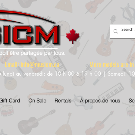
doit être partagée par tous.
88 Email:
info@musicm.ca
More models are in th
u lundi au vendredi: de 10 h 00 à 19 h 00 | Samedi: 1
Gift Card
On Sale
Rentals
À propos de nous
Se