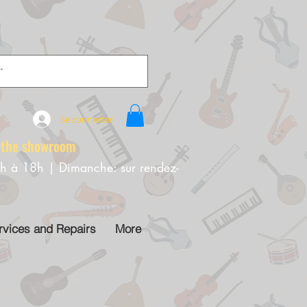
Se connecter
e showroom
0h à 18h | Dimanche: sur rendez-
rvices and Repairs
More