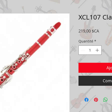
XCL107 Cla
Prix
219,00 $CA
Quantité
*
Aj
Comm