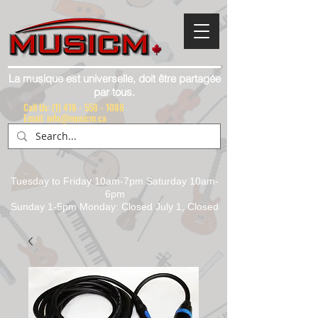
La musique est universelle, doit être partagée
par tous.
Call Us:
(1) 416 - 558 - 1088
Email: info@musicm.ca
Tuesday to Friday 10am-7pm Saturday 10am-
6pm
Sunday 1-5pm Monday: Closed July 1, Closed