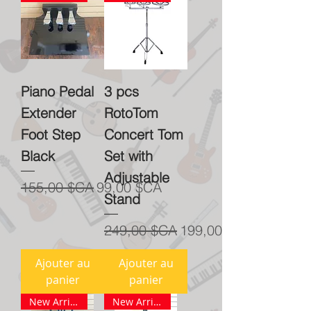
Piano Pedal
3 pcs
Extender
RotoTom
Foot Step
Concert Tom
Black
Set with
Adjustable
Prix original
Prix promotionnel
155,00 $CA
99,00 $CA
Stand
Prix original
Prix promotionnel
249,00 $CA
199,00 $CA
Ajouter au
Ajouter au
panier
panier
New Arrival
New Arrival