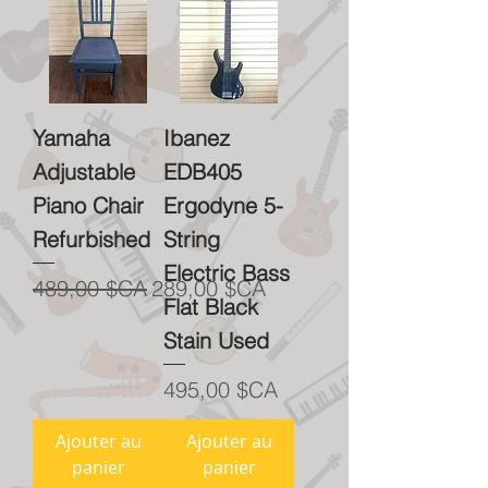
Yamaha
Ibanez
Adjustable
EDB405
Piano Chair
Ergodyne 5-
Refurbished
String
Electric Bass
Prix original
Prix promotionnel
489,00 $CA
289,00 $CA
Flat Black
Stain Used
Prix
495,00 $CA
Ajouter au
Ajouter au
panier
panier