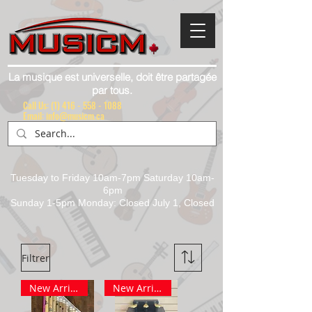
La musique est universelle, doit être partagée
par tous.
Call Us:
(1) 416 - 558 - 1088
Email: info@musicm.ca
Tuesday to Friday 10am-7pm Saturday 10am-
6pm
Sunday 1-5pm Monday: Closed July 1, Closed
Filtrer
New Arrival
New Arrival