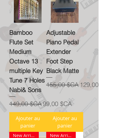
Bamboo
Adjustable
Flute Set
Piano Pedal
Medium
Extender
Octave 13
Foot Step
multiple Key
Black Matte
Tune 7 Holes
Prix original
Prix promotionnel
155,00 $CA
129,00 $CA
Nabi& Sons
Prix original
Prix promotionnel
149,00 $CA
99,00 $CA
Ajouter au
Ajouter au
panier
panier
New Arrival
New Arrival