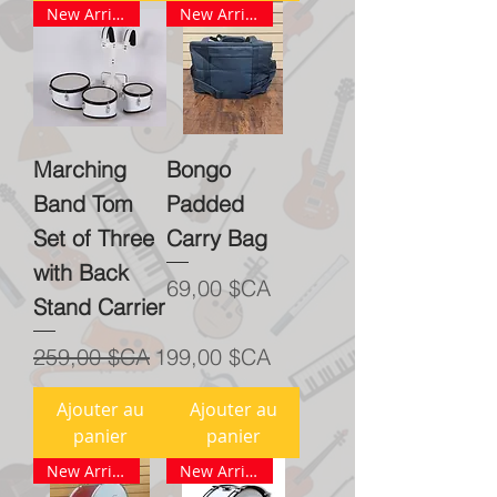
New Arrival
New Arrival
Marching
Bongo
Band Tom
Padded
Set of Three
Carry Bag
with Back
Prix
69,00 $CA
Stand Carrier
Prix original
Prix promotionnel
259,00 $CA
199,00 $CA
Ajouter au
Ajouter au
panier
panier
New Arrival
New Arrival