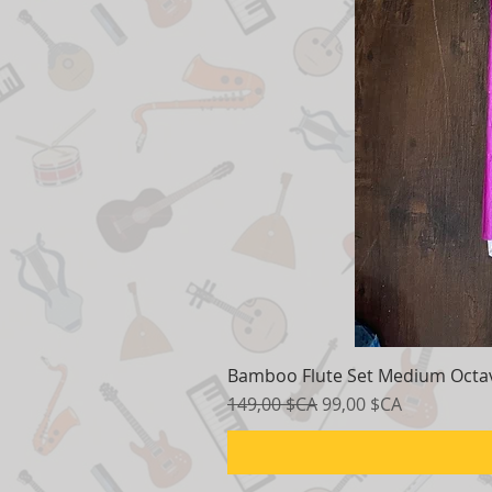
Bamboo Flute Set Medium Octav
Prix original
Prix promotionnel
149,00 $CA
99,00 $CA