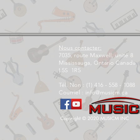
Nous contacter:
7035, route Maxwell, unité 8
Mississauga, Ontario Canada
L5S
1R5
Tél. Non : (1) 416 - 558 - 1088
Courriel :
info@musicm.ca
Copyright © 2020 MUSICM INC