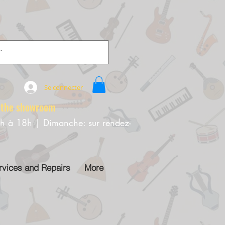
Se connecter
e showroom
0h à 18h | Dimanche: sur rendez-
rvices and Repairs
More