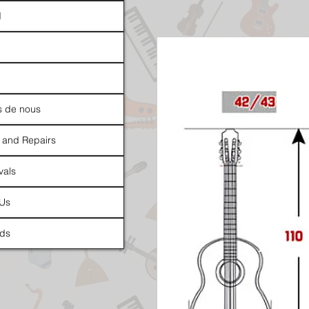
d
s de nous
 and Repairs
vals
 Us
ds