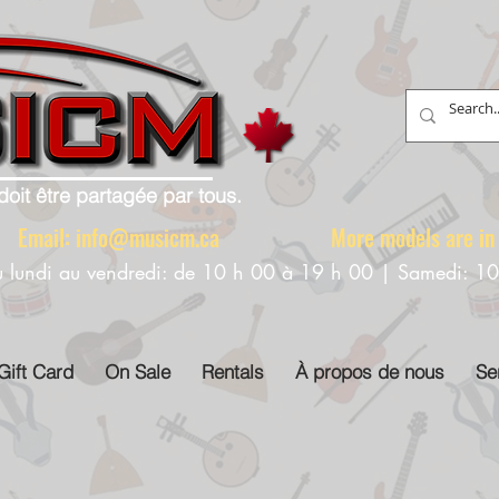
doit être partagée par tous.
88 Email:
info@musicm.ca
More models are in th
u lundi au vendredi: de 10 h 00 à 19 h 00 | Samedi: 1
Gift Card
On Sale
Rentals
À propos de nous
Se