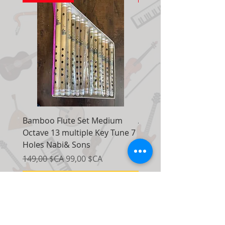
Bamboo Flute Set Medium
Adjustable Piano Pedal
Octave 13 multiple Key Tune 7
Extender Foot Step Bla
Holes Nabi& Sons
Matte
Prix original
Prix promotionnel
Prix original
149,00 $CA
99,00 $CA
155,00 $CA
Ajouter au panier