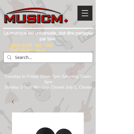
La musique est universelle, doit être partagée
par tous.
Call Us:
(1) 416 - 558 - 1088
Email: info@musicm.ca
Tuesday to Friday 10am-7pm Saturday 10am-
6pm
Sunday 1-5pm Monday: Closed July 1, Closed