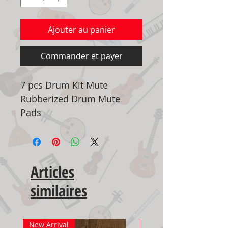
Ajouter au panier
Commander et payer
7 pcs Drum Kit Mute
Rubberized Drum Mute
Pads
Articles
similaires
New Arrival
New Arrival