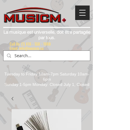
La musique est universelle, doit être partagée
par tous.
Call Us:
(1) 416 - 558 - 1088
Email: info@musicm.ca
Tuesday to Friday 10am-7pm Saturday 10am-
6pm
Sunday 1-5pm Monday: Closed July 1, Closed