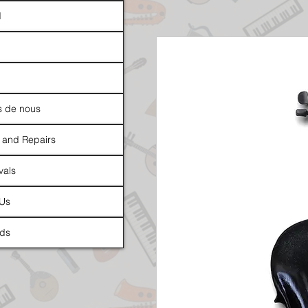
d
s de nous
 and Repairs
vals
 Us
ds