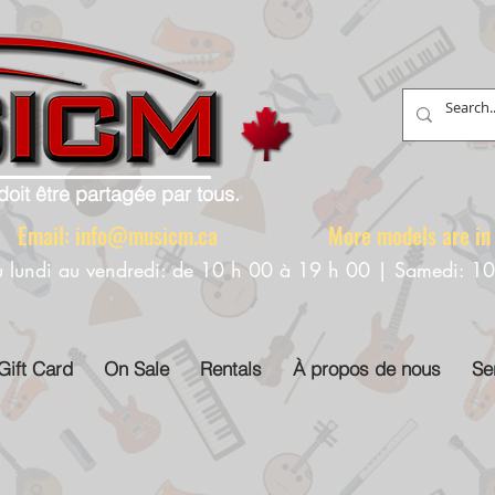
doit être partagée par tous.
88 Email:
info@musicm.ca
More models are in th
u lundi au vendredi: de 10 h 00 à 19 h 00 | Samedi: 1
Gift Card
On Sale
Rentals
À propos de nous
Se