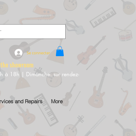
Se connecter
e showroom
0h à 18h | Dimanche: sur rendez-
rvices and Repairs
More