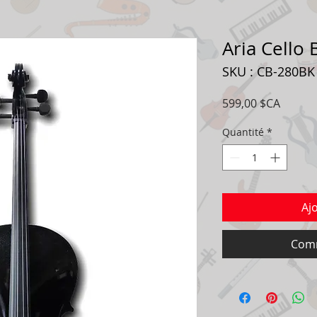
Aria Cello 
SKU : CB-280BK
Prix
599,00 $CA
Quantité
*
Aj
Comm