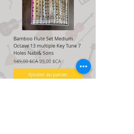
Bamboo Flute Set Medium
Adjustable Piano Pedal
Octave 13 multiple Key Tune 7
Extender Foot Step Bla
Holes Nabi& Sons
Matte
Prix original
Prix promotionnel
Prix original
149,00 $CA
99,00 $CA
155,00 $CA
Ajouter au panier
Nous contacter:
7035, route Maxwell, unité 8
Mississauga, Ontario Canada
L5S
1R5