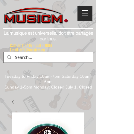
La musique est universelle, doit être partagée
par tous.
Call Us:
(1) 416 - 558 - 1088
Email: info@musicm.ca
Tuesday to Friday 10am-7pm Saturday 10am-
6pm
Sunday 1-5pm Monday: Closed July 1, Closed