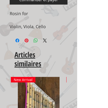
Rosin for
Violin, Viola, Cello
Articles
similaires
New Arrival
New Arrival