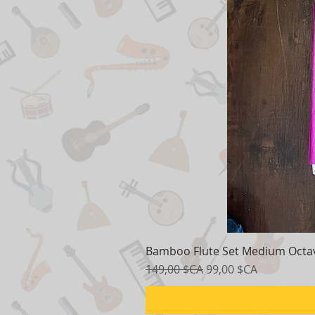
Bamboo Flute Set Medium Octav
Prix original
Prix promotionnel
149,00 $CA
99,00 $CA