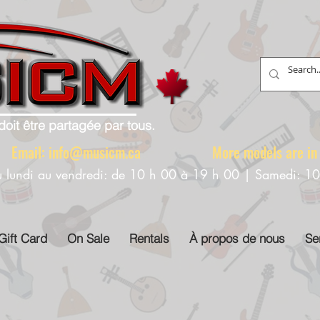
doit être partagée par tous.
88 Email:
info@musicm.ca
More models are in th
u lundi au vendredi: de 10 h 00 à 19 h 00 | Samedi: 1
Gift Card
On Sale
Rentals
À propos de nous
Se