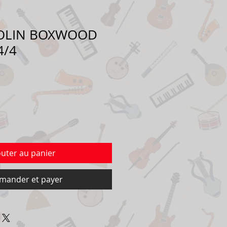
IOLIN BOXWOOD
4/4
outer au panier
ander et payer