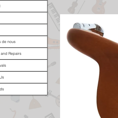
d
s de nous
 and Repairs
vals
 Us
ds