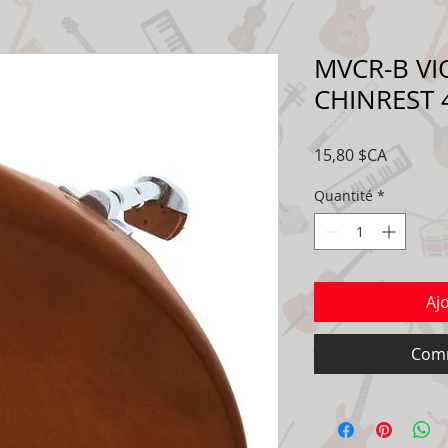
MVCR-B V
CHINREST 
Prix
15,80 $CA
Quantité
*
Aj
Comm