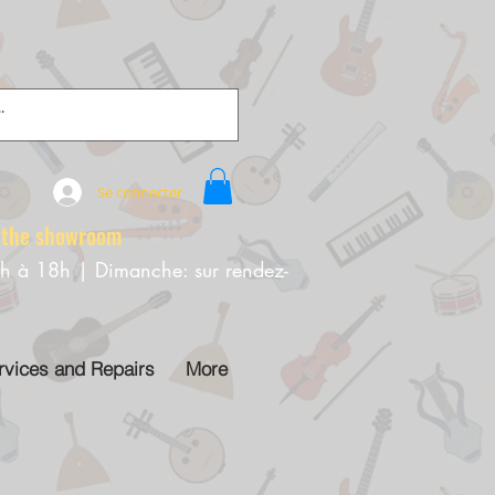
Se connecter
e showroom
0h à 18h | Dimanche: sur rendez-
rvices and Repairs
More