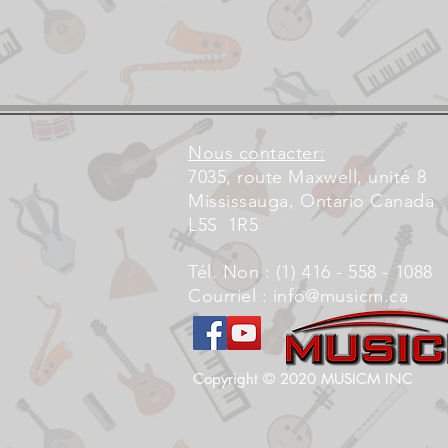
Nous contacter:
7035, route Maxwell, unité 8
Mississauga, Ontario Canada
L5S
1R5
Tél. Non : (1) 416 - 558 - 1088
Courriel :
info@musicm.ca
Copyright © 2020 MUSICM INC