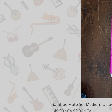
Bamboo Flute Set Medium Octav
Prix original
Prix promotionnel
149,00 $CA
99,00 $CA