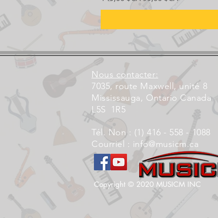
Nous contacter:
7035, route Maxwell, unité 8
Mississauga, Ontario Canada
L5S
1R5
Tél. Non : (1) 416 - 558 - 1088
Courriel :
info@musicm.ca
Copyright © 2020 MUSICM INC