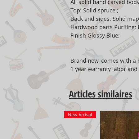
All solid hand carved body
Top: Solid spruce ;
Back and sides: Solid mapl
Hardwood parts Purfling: I
Finish Glossy Blue;
Brand new, comes with a b
1 year warranty labor and
Articles similaires
New Arrival