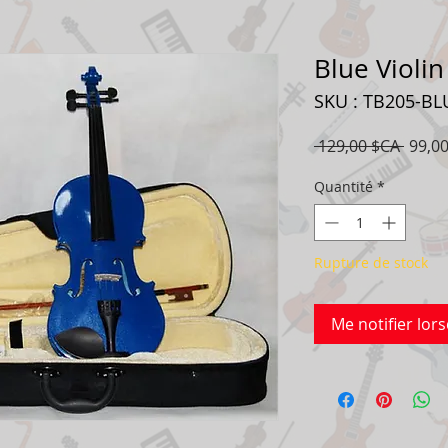
Blue Violin
SKU : TB205-BL
Prix
 129,00 $CA 
99,0
origin
Quantité
*
Rupture de stock
Me notifier lors