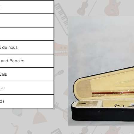
d
s de nous
 and Repairs
vals
 Us
ds