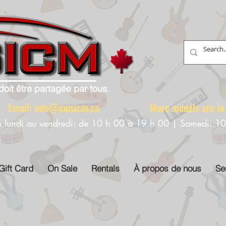
doit être partagée par tous.
88 Email:
info@musicm.ca
More models are in th
u lundi au vendredi: de 10 h 00 à 19 h 00 | Samedi: 1
Gift Card
On Sale
Rentals
À propos de nous
Se