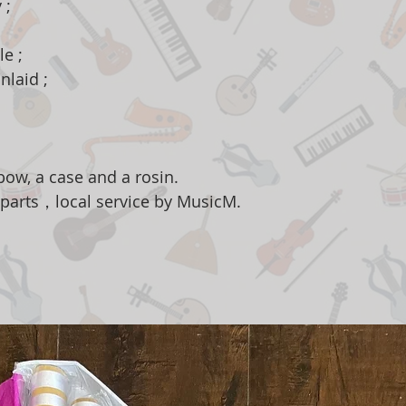
 ;
e ;
nlaid ;
ow, a case and a rosin.
 parts，local service by MusicM.