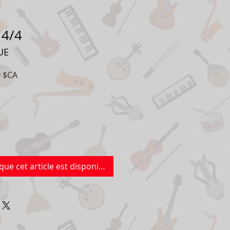
 4/4
UE
Prix
0 $CA
al
promotionnel
que cet article est disponible