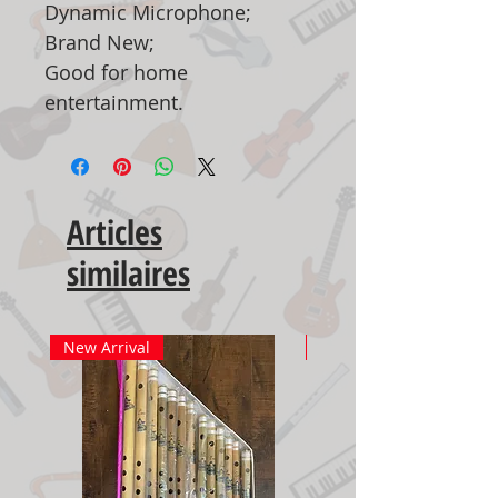
Dynamic Microphone;
Brand New;
Good for home
entertainment.
Articles
similaires
New Arrival
New Arrival