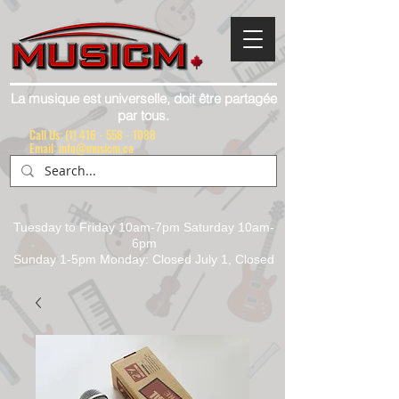
La musique est universelle, doit être partagée
par tous.
Call Us:
(1) 416 - 558 - 1088
Email: info@musicm.ca
Tuesday to Friday 10am-7pm Saturday 10am-
6pm
Sunday 1-5pm Monday: Closed July 1, Closed