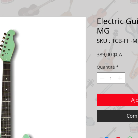
Electric Gu
MG
SKU : TCB-FH-
Prix
389,00 $CA
Quantité
*
Aj
Comm