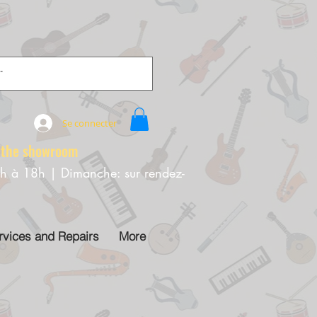
Se connecter
e showroom
0h à 18h | Dimanche: sur rendez-
rvices and Repairs
More