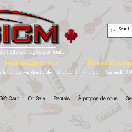
doit être partagée par tous.
88 Email:
info@musicm.ca
More models are in th
u lundi au vendredi: de 10 h 00 à 19 h 00 | Samedi: 1
Gift Card
On Sale
Rentals
À propos de nous
Se