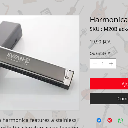
Harmonica 
SKU : M20Black/
Prix
19,90 $CA
Quantité
*
Aj
Comm
 harmonica features a stainless
d with the signature swan logo on