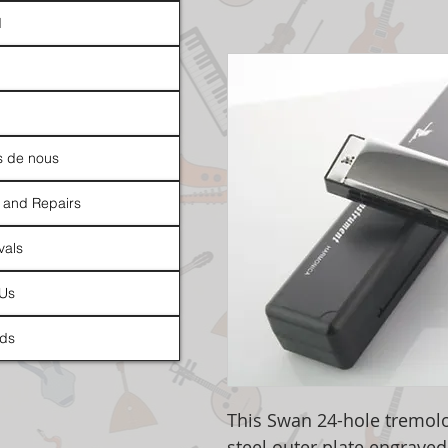
d
s de nous
 and Repairs
vals
 Us
ds
This Swan 24-hole tremolo
steel outer plate engrave