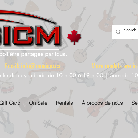
doit être partagée par tous.
88 Email:
info@musicm.ca
More models are in th
u lundi au vendredi: de 10 h 00 à 19 h 00 | Samedi: 1
Gift Card
On Sale
Rentals
À propos de nous
Se