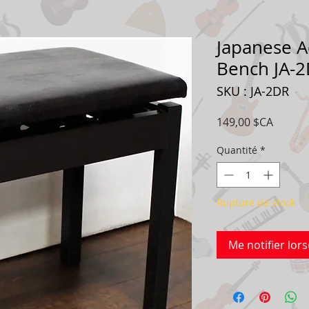
Japanese A
Bench JA-
SKU : JA-2DR
Prix
149,00 $CA
Quantité
*
Rupture de stock
Me notifier lors