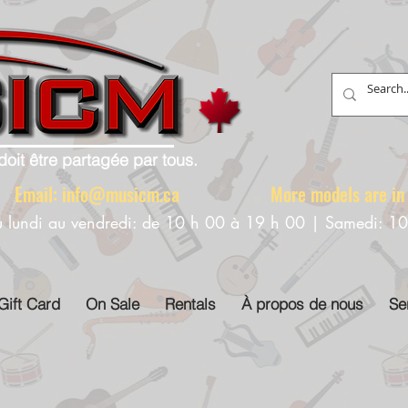
doit être partagée par tous.
88 Email:
info@musicm.ca
More models are in th
u lundi au vendredi: de 10 h 00 à 19 h 00 | Samedi: 1
Gift Card
On Sale
Rentals
À propos de nous
Se