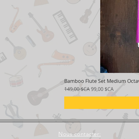
Bamboo Flute Set Medium Octav
Prix original
Prix promotionnel
149,00 $CA
99,00 $CA
Nous contacter: