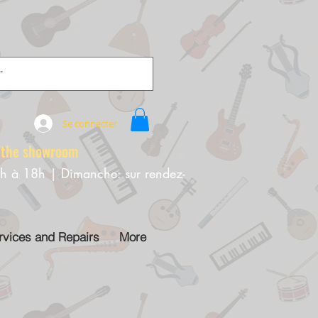
Se connecter
e showroom
0h à 18h | Dimanche: sur rendez-
rvices and Repairs
More