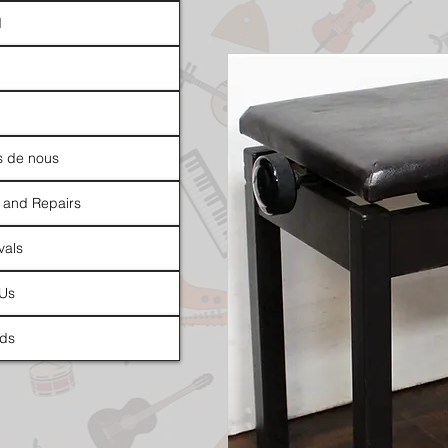
d
s de nous
 and Repairs
vals
 Us
ds