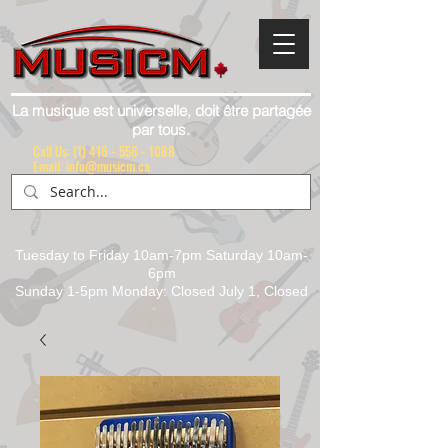
La musique est universelle, doit être partagée
par tous.
Call Us:
(1) 416 - 558 - 1088
Email: info@musicm.ca
Tuesday to Friday 10am-7pm Saturday 10am-
6pm
Sunday 1-5pm Monday: Closed July 1, Closed