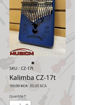
SKU : CZ-17t
Kalimba CZ-17t
Prix
Prix
 59,00 $CA 
39,00 $CA
original
promotionnel
Quantité
*