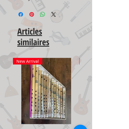
Articles
similaires
New Arrival
New Arrival