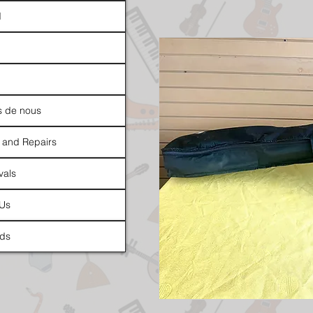
d
s de nous
 and Repairs
vals
 Us
ds