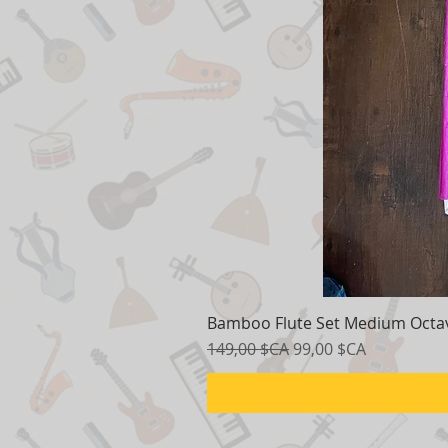
Bamboo Flute Set Medium Octav
Prix original
Prix promotionnel
149,00 $CA
99,00 $CA