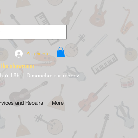
Se connecter
e showroom
0h à 18h | Dimanche: sur rendez-
rvices and Repairs
More