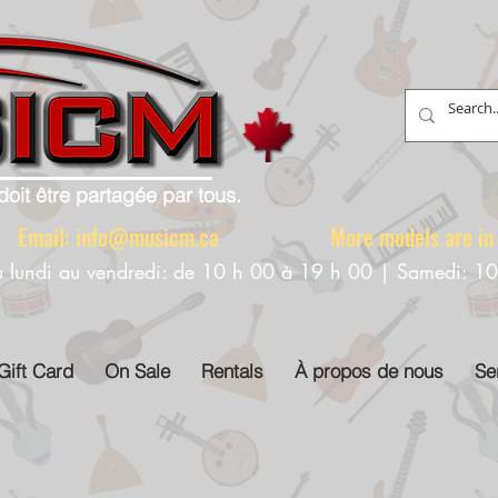
doit être partagée par tous.
88 Email:
info@musicm.ca
More models are in th
u lundi au vendredi: de 10 h 00 à 19 h 00 | Samedi: 1
Gift Card
On Sale
Rentals
À propos de nous
Se