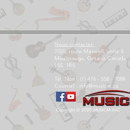
Nous contacter:
7035, route Maxwell, unité 8
Mississauga, Ontario Canada
L5S
1R5
Tél. Non : (1) 416 - 558 - 1088
Courriel :
info@musicm.ca
Copyright © 2020 MUSICM INC