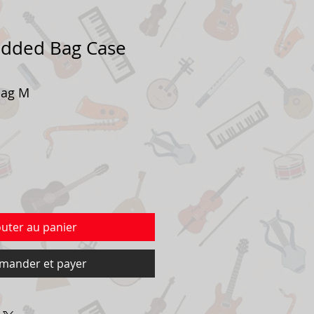
added Bag Case
Bag M
outer au panier
ander et payer