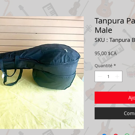
Tanpura P
Male
SKU : Tanpura 
Prix
95,00 $CA
Quantité
*
Aj
Comm