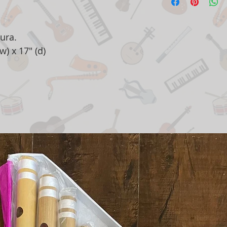
ura.
w) x 17" (d)