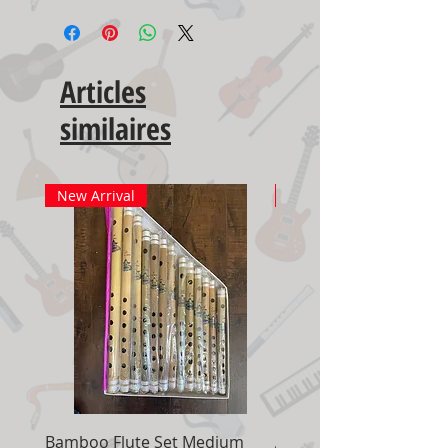
Articles
similaires
New Arrival
New Arrival
Bamboo Flute Set Medium
Adjustable Piano Pedal