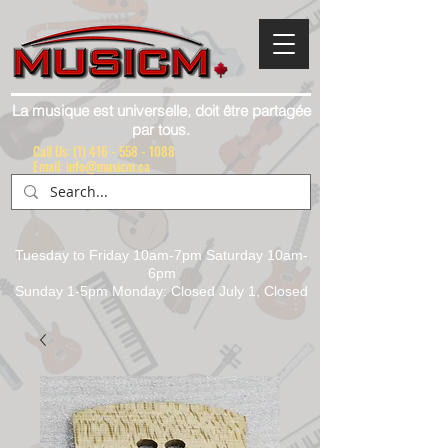
La musique est universelle, doit être partagée
par tous.
Call Us:
(1) 416 - 558 - 1088
Email: info@musicm.ca
Tuesday to Friday 10am-7pm Saturday 10am-
6pm
Sunday 1-5pm Monday: Closed July 1, Closed