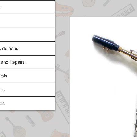
d
s de nous
 and Repairs
vals
 Us
ds