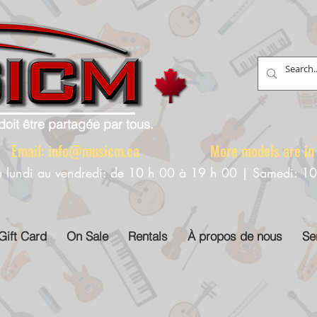
doit être partagée par tous.
88 Email:
info@musicm.ca
More models are in th
u lundi au vendredi: de 10 h 00 à 19 h 00 | Samedi: 1
Gift Card
On Sale
Rentals
À propos de nous
Se