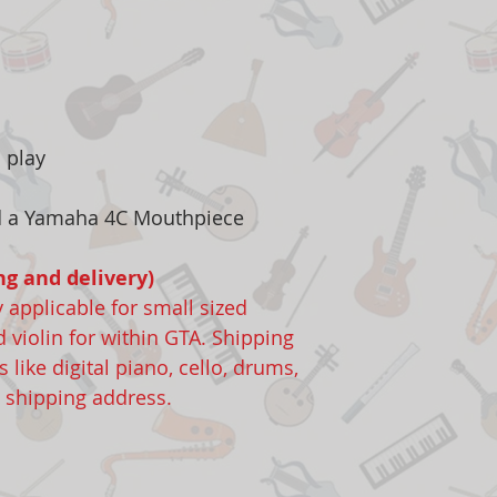
o play
d a Yamaha 4C Mouthpiece
ng and delivery)
y applicable for small sized
d violin for within GTA. Shipping
 like digital piano, cello, drums,
o shipping address.