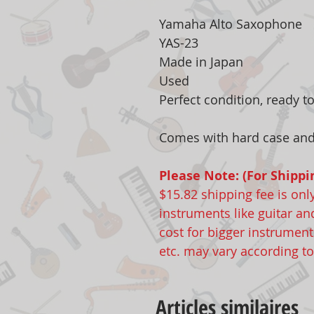
Yamaha Alto Saxophone
YAS-23
Made in Japan
Used
Perfect condition, ready t
Comes with hard case an
Please Note: (For Shippi
$15.82 shipping fee is onl
instruments like guitar an
cost for bigger instruments
etc. may vary according t
Articles similaires