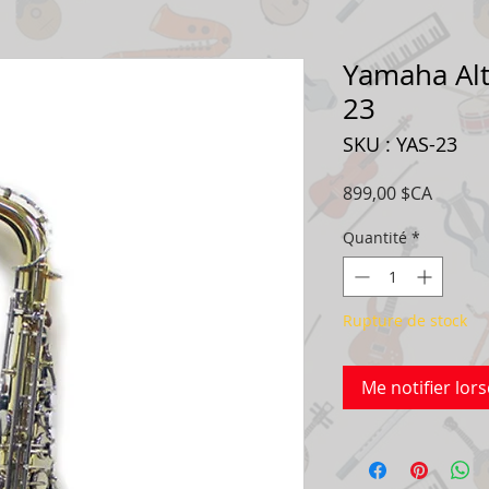
Yamaha Al
23
SKU : YAS-23
Prix
899,00 $CA
Quantité
*
Rupture de stock
Me notifier lors