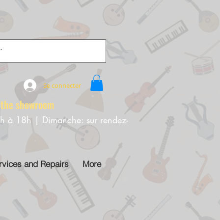
Se connecter
e showroom
0h à 18h | Dimanche: sur rendez-
rvices and Repairs
More