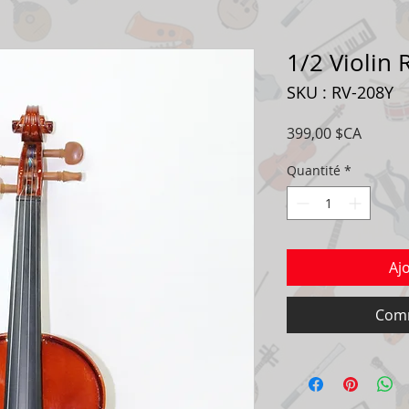
1/2 Violin
SKU : RV-208Y
Prix
399,00 $CA
Quantité
*
Aj
Comm