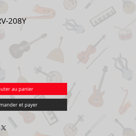
 RV-208Y
outer au panier
ander et payer