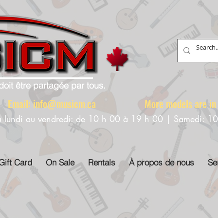
doit être partagée par tous.
88 Email:
info@musicm.ca
More models are in th
u lundi au vendredi: de 10 h 00 à 19 h 00 | Samedi: 1
Gift Card
On Sale
Rentals
À propos de nous
Se