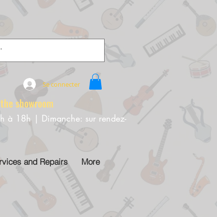
Se connecter
e showroom
0h à 18h | Dimanche: sur rendez-
rvices and Repairs
More