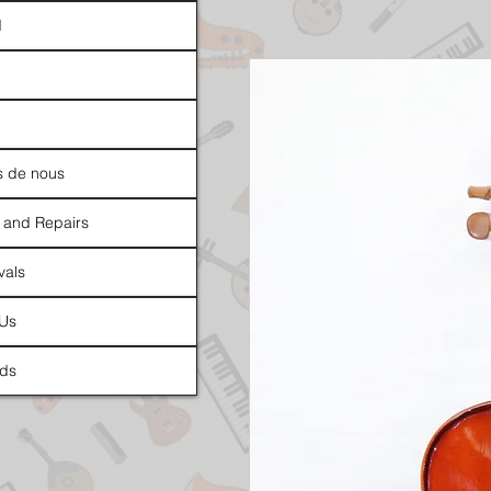
d
s de nous
 and Repairs
vals
 Us
ds