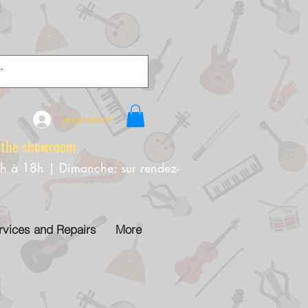
Se connecter
e showroom
0h à 18h | Dimanche: sur rendez-
rvices and Repairs
More