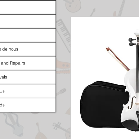
d
s de nous
 and Repairs
vals
 Us
ds