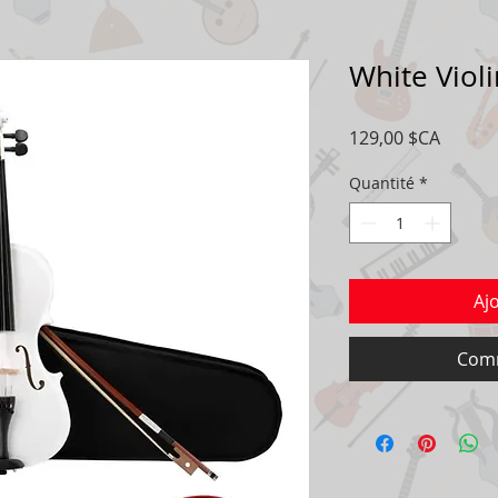
White Violi
Prix
129,00 $CA
Quantité
*
Aj
Comm