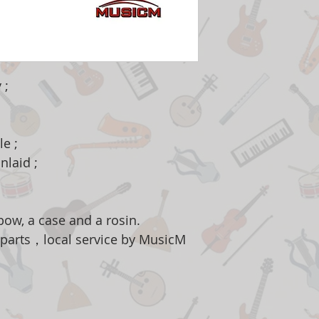
 ;
e ;
nlaid ;
ow, a case and a rosin.
 parts，local service by MusicM