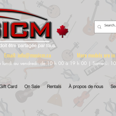
doit être partagée par tous.
88 Email:
info@musicm.ca
More models are in th
u lundi au vendredi: de 10 h 00 à 19 h 00 | Samedi: 1
Gift Card
On Sale
Rentals
À propos de nous
Se