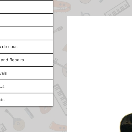
d
s de nous
 and Repairs
vals
 Us
ds