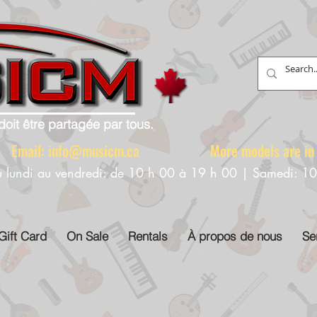
doit être partagée par tous.
88 Email:
info@musicm.ca
More models are in th
u lundi au vendredi: de 10 h 00 à 19 h 00 | Samedi: 1
Gift Card
On Sale
Rentals
À propos de nous
Se