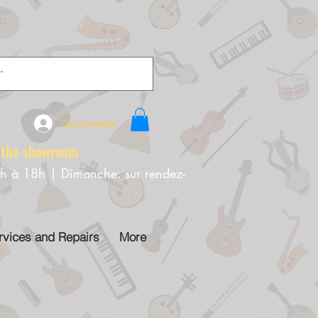
Se connecter
e showroom
0h à 18h | Dimanche: sur rendez-
rvices and Repairs
More