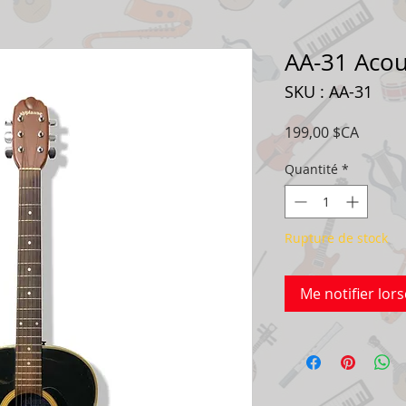
AA-31 Acou
SKU : AA-31
Prix
199,00 $CA
Quantité
*
Rupture de stock
Me notifier lors