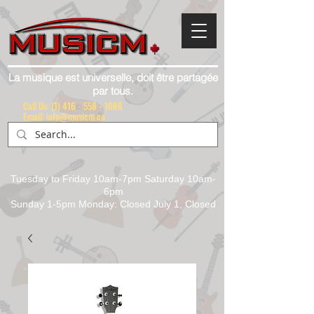
La musique est universelle, doit être partagée
par tous.
Call Us:
(1) 416 - 558 - 1088
Email: info@musicm.ca
Tuesday to Friday 10am-7pm Saturday 10am-
6pm
Sunday 1-5pm Monday: Closed July 1, Closed