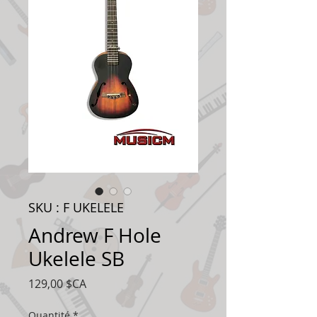
SKU : F UKELELE
Andrew F Hole
Ukelele SB
Prix
129,00 $CA
Quantité
*