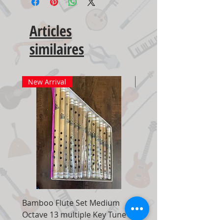
Articles
similaires
New Arrival
New Arrival
Bamboo Flute Set Medium
Adjustable Piano Pedal
Octave 13 multiple Key Tune 7
Extender Foot Step Bla