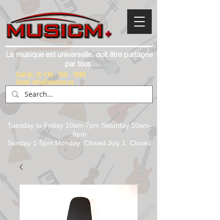
La musique est universelle, doit être partagée
par tous.
Call Us:
(1) 416 - 558 - 1088
Email: info@musicm.ca
Tuesday to Friday 10am-7pm Saturday 10am-
6pm
Sunday 1-5pm Monday: Closed July 1, Closed