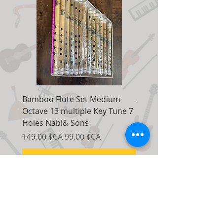
Bamboo Flute Set Medium
Adjustable Piano Pedal
Octave 13 multiple Key Tune 7
Extender Foot Step Bla
Holes Nabi& Sons
Matte
Prix original
Prix promotionnel
Prix original
149,00 $CA
99,00 $CA
155,00 $CA
Ajouter au panier
Nous contacter:
7035, route Maxwell, unité 8