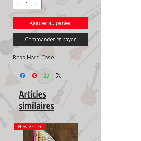
Ajouter au panier
Commander et payer
Bass Hard Case
Articles
similaires
New Arrival
New Arrival