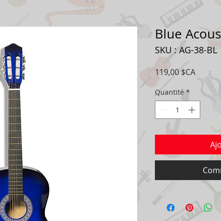
Blue Acoust
SKU : AG-38-BL
Prix
119,00 $CA
Quantité
*
Aj
Comm