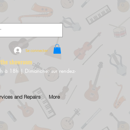
Se connecter
e showroom
0h à 18h | Dimanche: sur rendez-
rvices and Repairs
More