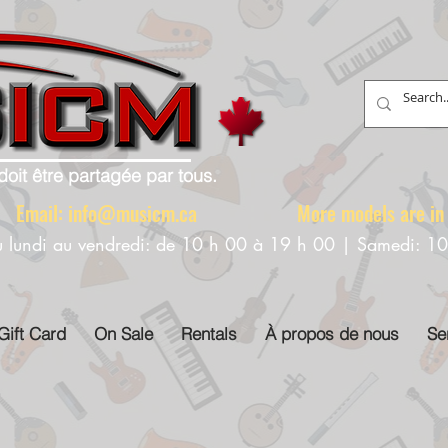
doit être partagée par tous.
88 Email:
info@musicm.ca
More models are in th
u lundi au vendredi: de 10 h 00 à 19 h 00 | Samedi: 1
Gift Card
On Sale
Rentals
À propos de nous
Se