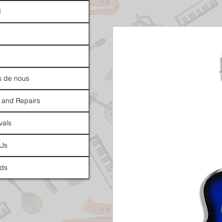
d
s de nous
 and Repairs
vals
 Us
ds