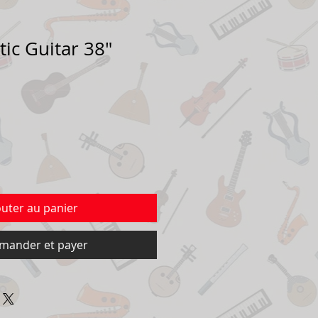
ic Guitar 38"
outer au panier
ander et payer