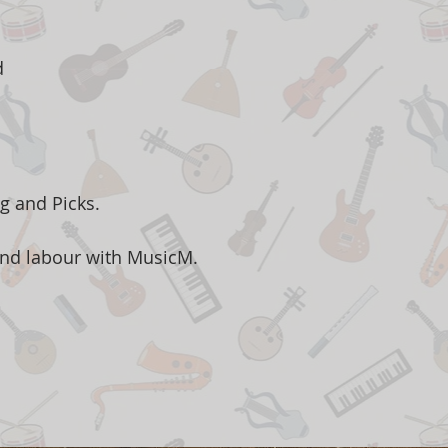
d
g and Picks.
and labour with MusicM.