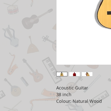
Acoustic Guitar
38 inch
Colour: Natural Wood