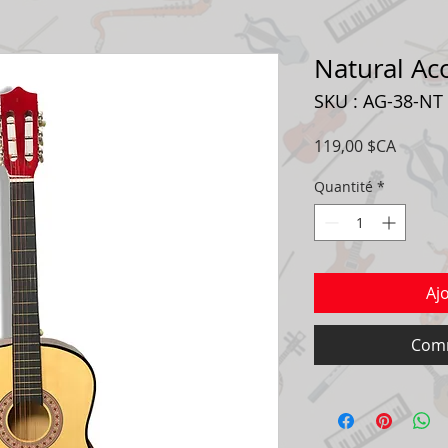
Natural Aco
SKU : AG-38-NT
Prix
119,00 $CA
Quantité
*
Aj
Comm