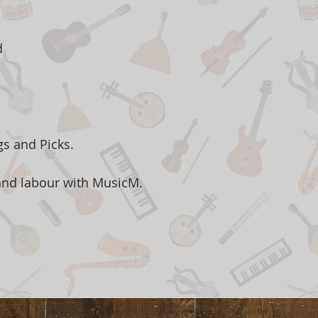
d
gs and Picks.
 and labour with MusicM.