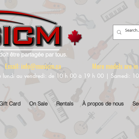
doit être partagée par tous.
88 Email:
info@musicm.ca
More models are in th
u lundi au vendredi: de 10 h 00 à 19 h 00 | Samedi: 1
Gift Card
On Sale
Rentals
À propos de nous
Se