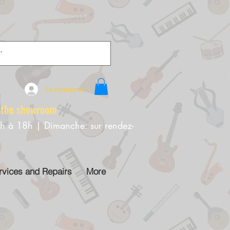
Se connecter
e showroom
0h à 18h | Dimanche: sur rendez-
rvices and Repairs
More