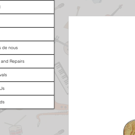
d
s de nous
 and Repairs
vals
 Us
ds