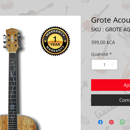
Grote Acou
SKU : GROTE A
Prix
399,00 $CA
Quantité
*
Aj
Comm