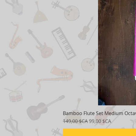
Bamboo Flute Set Medium Octav
Prix original
Prix promotionnel
149,00 $CA
99,00 $CA