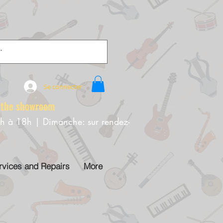
Se connecter
e showroom
0h à 18h | Dimanche: sur rendez-
rvices and Repairs
More