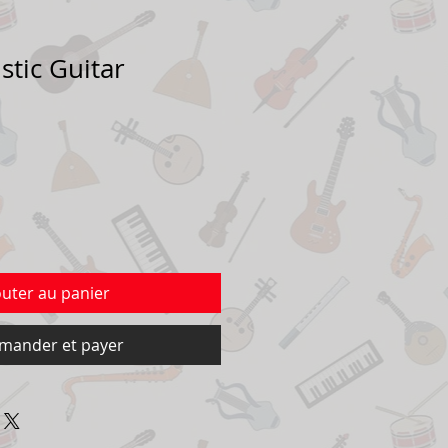
stic Guitar
G
outer au panier
ander et payer