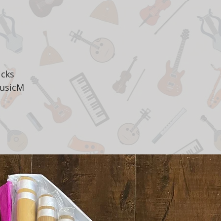
d
icks
MusicM