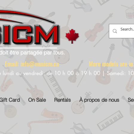
doit être partagée par tous.
88 Email:
info@musicm.ca
More models are in th
u lundi au vendredi: de 10 h 00 à 19 h 00 | Samedi: 1
Gift Card
On Sale
Rentals
À propos de nous
Se