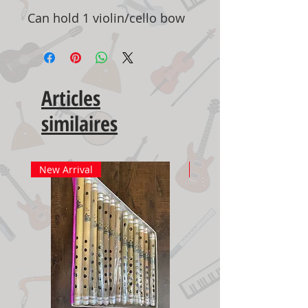
Can hold 1 violin/cello bow
Articles
similaires
New Arrival
New Arrival