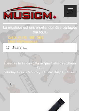
La musique est universelle, doit être partagée
par tous.
Call Us:
(1) 416 - 558 - 1088
Email: info@musicm.ca
Tuesday to Friday 10am-7pm Saturday 10am-
6pm
Sunday 1-5pm Monday: Closed July 1, Closed