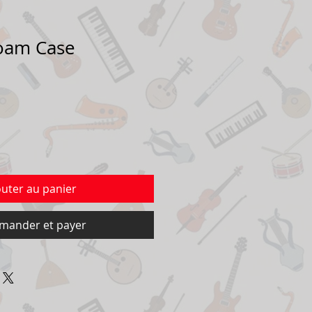
oam Case
outer au panier
ander et payer