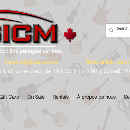
doit être partagée par tous.
88 Email:
info@musicm.ca
More models are in th
u lundi au vendredi: de 10 h 00 à 19 h 00 | Samedi: 1
Gift Card
On Sale
Rentals
À propos de nous
Se