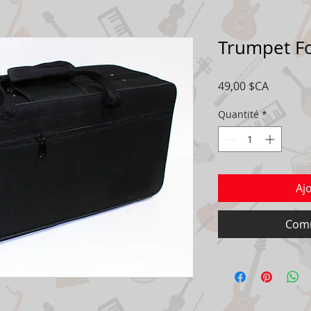
Trumpet F
Prix
49,00 $CA
Quantité
*
Aj
Comm