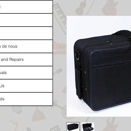
d
s de nous
 and Repairs
vals
 Us
ds