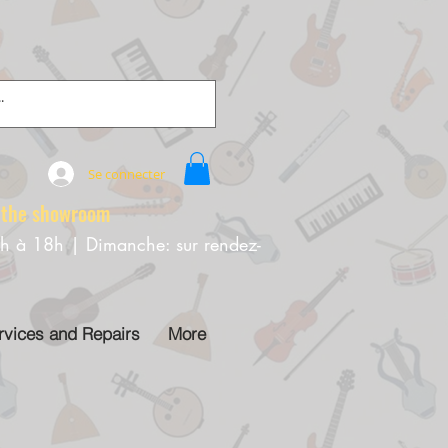
Se connecter
e showroom
0h à 18h | Dimanche: sur rendez-
rvices and Repairs
More