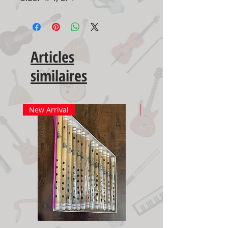
Articles
similaires
New Arrival
New Arrival