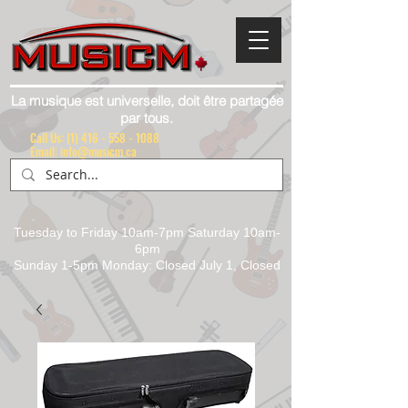
La musique est universelle, doit être partagée
par tous.
Call Us:
(1) 416 - 558 - 1088
Email: info@musicm.ca
Tuesday to Friday 10am-7pm Saturday 10am-
6pm
Sunday 1-5pm Monday: Closed July 1, Closed