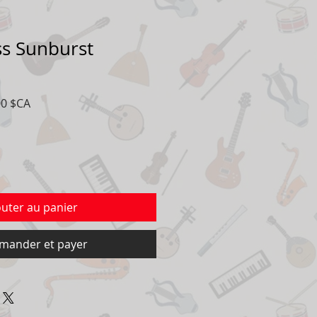
ss Sunburst
Prix
00 $CA
al
promotionnel
outer au panier
ander et payer