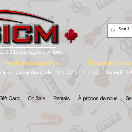
doit être partagée par tous.
88 Email:
info@musicm.ca
More models are in th
u lundi au vendredi: de 10 h 00 à 19 h 00 | Samedi: 1
Gift Card
On Sale
Rentals
À propos de nous
Se