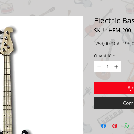
Electric Ba
SKU : HEM-200
Prix
 259,00 $CA 
199,
origin
Quantité
*
Aj
Comm