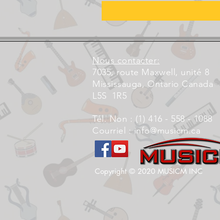
Nous contacter:
7035, route Maxwell, unité 8
Mississauga, Ontario Canada
L5S
1R5
Tél. Non : (1) 416 - 558 - 1088
Courriel :
info@musicm.ca
Copyright © 2020 MUSICM INC