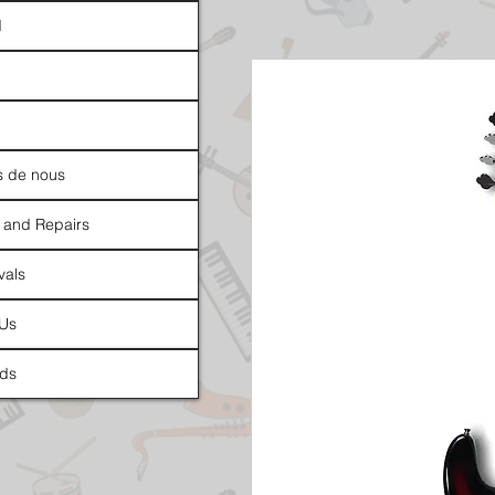
d
s de nous
 and Repairs
vals
 Us
ds