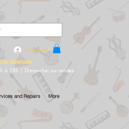
Se connecter
e showroom
0h à 18h | Dimanche: sur rendez-
rvices and Repairs
More