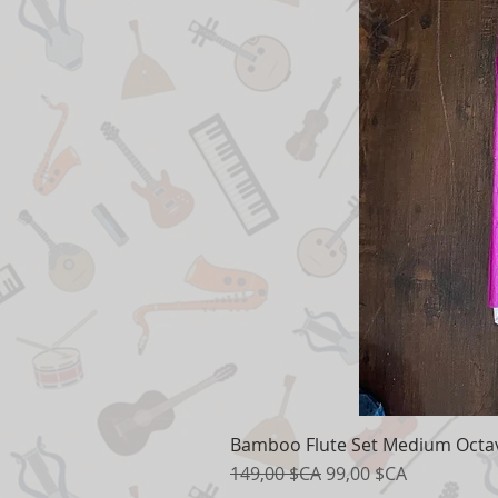
Bamboo Flute Set Medium Octav
Prix original
Prix promotionnel
149,00 $CA
99,00 $CA